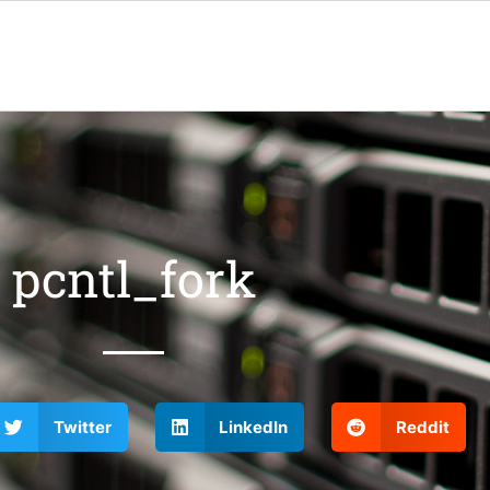
pcntl_fork
Twitter
LinkedIn
Reddit