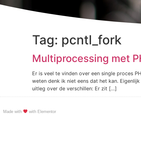
Tag:
pcntl_fork
Multiprocessing met P
Er is veel te vinden over een single proces 
weten denk ik niet eens dat het kan. Eigenli
uitleg over de verschillen: Er zit […]
Made with
with Elementor